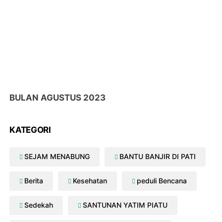
BULAN AGUSTUS 2023
DONASI MASUK :
13/08/2023 Aniq Alifi Rp. 500,700
KATEGORI
08/08/2023 Yanti Rp. 1.100.000
13/08/2023 Mi Cen Rp. 50,000
SEJAM MENABUNG
BANTU BANJIR DI PATI
23/08/2023 Arif Supriyadi Rp. 200,000
Berita
Kesehatan
peduli Bencana
Sedekah
SANTUNAN YATIM PIATU