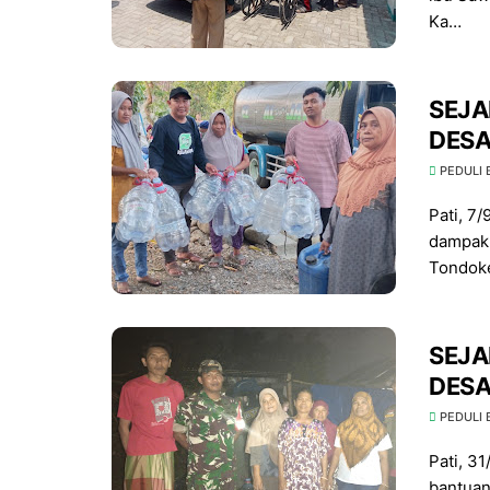
Ka…
SEJA
DESA
PEDULI
Pati, 7
dampak 
Tondok
SEJA
DESA
PEDULI
Pati, 3
bantuan 