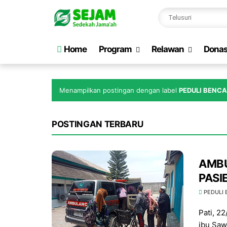
Home
Program
Relawan
Donas
Menampilkan postingan dengan label
PEDULI BENC
POSTINGAN TERBARU
AMBU
PASI
PEDULI
Pati, 2
ibu Saw