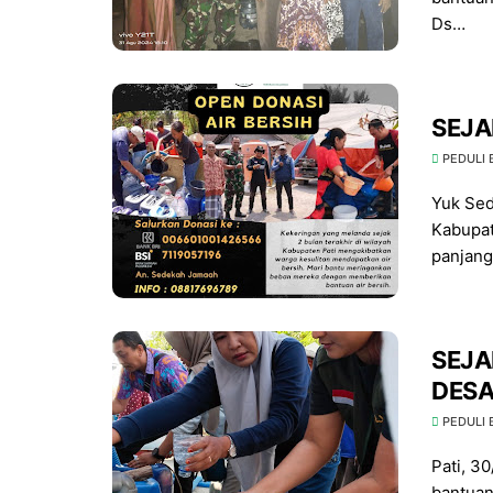
Ds…
SEJA
PEDULI
Yuk Sed
Kabupate
panjan
SEJA
DESA
PEDULI
Pati, 3
bantuan 