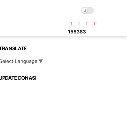
1
5
5
3
8
3
TRANSLATE
Select Language
▼
UPDATE DONASI