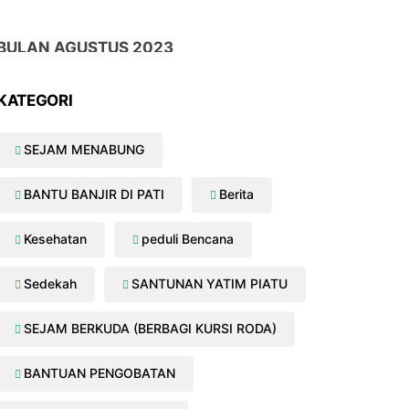
BULAN AGUSTUS 2023
DONASI MASUK :
13/08/2023 Aniq Alifi Rp. 500,700
KATEGORI
08/08/2023 Yanti Rp. 1.100.000
13/08/2023 Mi Cen Rp. 50,000
SEJAM MENABUNG
23/08/2023 Arif Supriyadi Rp. 200,000
BANTU BANJIR DI PATI
Berita
Kesehatan
peduli Bencana
Sedekah
SANTUNAN YATIM PIATU
SEJAM BERKUDA (BERBAGI KURSI RODA)
BANTUAN PENGOBATAN