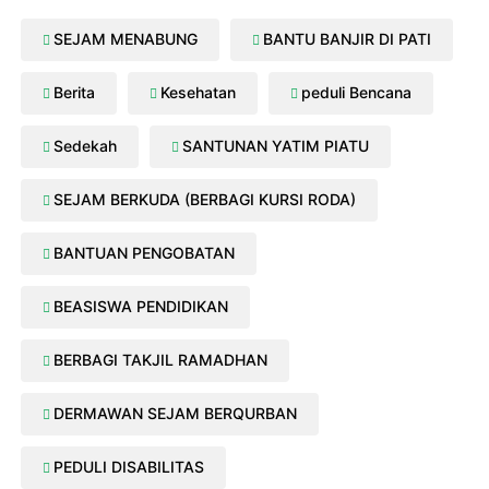
08/08/2023 Yanti Rp. 1.100.000
13/08/2023 Mi Cen Rp. 50,000
SEJAM MENABUNG
BANTU BANJIR DI PATI
23/08/2023 Arif Supriyadi Rp. 200,000
Berita
Kesehatan
peduli Bencana
Sedekah
SANTUNAN YATIM PIATU
SEJAM BERKUDA (BERBAGI KURSI RODA)
BANTUAN PENGOBATAN
BEASISWA PENDIDIKAN
BERBAGI TAKJIL RAMADHAN
DERMAWAN SEJAM BERQURBAN
PEDULI DISABILITAS