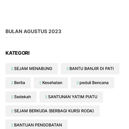
BULAN AGUSTUS 2023
DONASI MASUK :
13/08/2023 Aniq Alifi Rp. 500,700
KATEGORI
08/08/2023 Yanti Rp. 1.100.000
13/08/2023 Mi Cen Rp. 50,000
SEJAM MENABUNG
BANTU BANJIR DI PATI
23/08/2023 Arif Supriyadi Rp. 200,000
Berita
Kesehatan
peduli Bencana
Sedekah
SANTUNAN YATIM PIATU
SEJAM BERKUDA (BERBAGI KURSI RODA)
BANTUAN PENGOBATAN